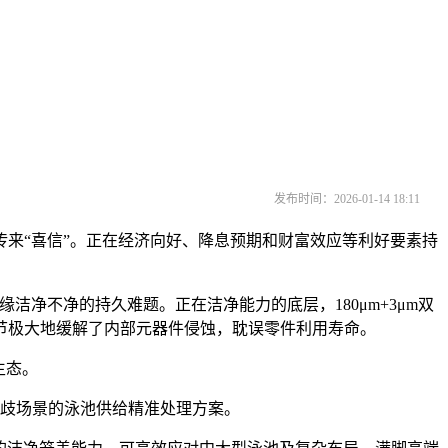
发布时间：2026-01-14 18:11
竭传来“喜信”。正在经济向好、降息预期和财富效应等利好要素持
洁净不净的持久难题。正在洁净能力的底层，180μm+3μm双
节极大地缓解了内部元器件侵蚀，耽误零件利用寿命。
生态。
为分歧场景的泳池供给精准处理方案。