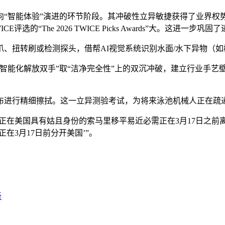
验”演进的环节阶段。其冲破性立异敏捷获得了业界权势巨子的承认：CE
TWICE评选的“The 2026 TWICE Picks Awards”大。
扭转刷或检测探头，借帮AI视觉系统识别水面/水下异物（如
能化解放双手”取“洁净完全性”上的双沉冲破，建立行业手艺
进行精细擦拭。这一立异测验考试，为将来泳池机械人正在疏通
在美国具有姑且身份的索马里移平易近必需正在3月17日之前
在3月17日前分开美国’”。
新