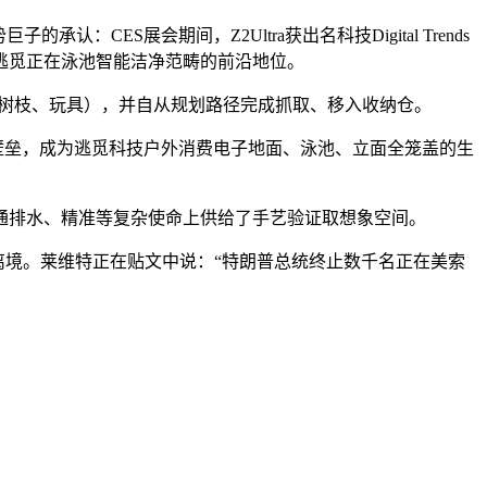
S展会期间，Z2Ultra获出名科技Digital Trends
这进一步巩固了逃觅正在泳池智能洁净范畴的前沿地位。
树枝、玩具），并自从规划路径完成抓取、移入收纳仓。
壁垒，成为逃觅科技户外消费电子地面、泳池、立面全笼盖的生
排水、精准等复杂使命上供给了手艺验证取想象空间。
离境。莱维特正在贴文中说：“特朗普总统终止数千名正在美索