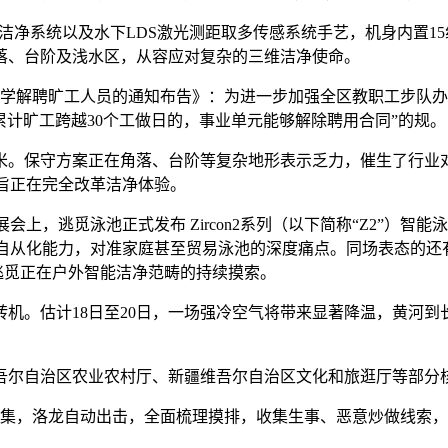
an全域洁净系统以及水下LDS激光测距取多传感系统手艺，机身内
落、台阶及浅水区，从容应对复杂的三维洁净使命。
学解聘旷工人员的通知布告》：为进一步加强全区教职工步队办理
累计旷工跨越30个工做日的，事业单元能够解除聘用合同”的规。
。保守方案正在角落、台阶等复杂地形表示乏力，催生了行业对
旨正在完全改革洁净体验。
上，逃觅泳池正式发布 Zircon2系列（以下简称“Z2”）智
自从化能力，对准家庭甚至贸易泳池的深度痛点。同场表态的还有搭载
了逃觅正在户外智能洁净范畴的持续摸索。
。估计18日至20日，一场强冷空气将带来显著降温，黄河到
尔自治区农业农村厅、新疆维吾尔自治区文化和旅逛厅等部分
集，洛龙自动出击，全面梳理摸排，收集生事、恶意炒做线索，