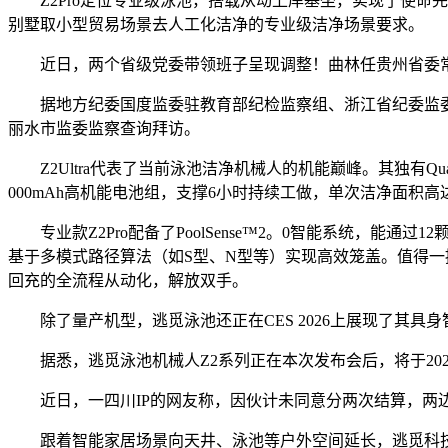
Z2Pro定位专业级泳池，搭载从动上岸基坐，实现了使命完成
别墅取小型贸易场景去人工化洁净的专业级洁净场景要求。
近日，两个省级党委带领班子呈现调整！曲林任贵州省委常
据地方纪委国度监委驻教育部纪检监察组、浙江省纪委监委
丽水市监委监察查询拜访。
Z2Ultra代表了当前泳池洁净机械人的机能巅峰。其独有Qu
000mAh高机能电池组，支撑6小时持续工做，单次洁净面积高
专业款Z2Pro配备了PoolSense™2。0智能系统，
基于多模式路径算法（如S型、N型等）实现高效笼盖。值得一提的是，它
回充的全流程从动化，解放双手。
除了量产机型，逃觅泳池还正在CES 2026上展现了其具身智能
据悉，逃觅泳池机械人Z2系列正在本次发布会后，将于202
近日，一四川IP的网友称，因伙计未同意分两次结算，两边
跟着智能家居场景向天井、泳池等户外空间延长，逃觅科技将