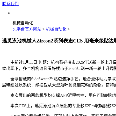
联系我们
机械自动化
bjl平台官方网站
>
机械自动化
>
逃觅泳池机械人Zircon2系列表态CES 用毫米级贴边
中新社1月11日电 题：机构看好楼市2026年送新一轮上升
续出现下，多个机构遍及看好楼市于2026年送来新一轮上升周
全系搭载的SideSweep™贴边洁净手艺。融合流体动力学
层精细过滤系统，能拦截从大型落叶到微细花粉的杂物。奇特
本次展出的两款机型均支撑APP近程智控，用户可随时随地
本次CES上，逃觅泳池沉点展出的专业款Z2Pro取旗舰款Z