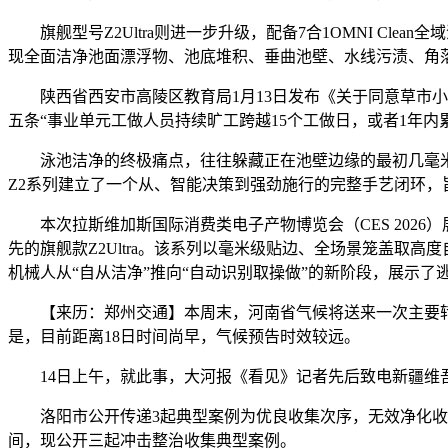
旗舰型号Z2Ultra则进一步升级，配备7合1OMNI Cle
现全面洁净池面漂浮物、池底堆积、垂曲池壁、水线污渍、角
陕西省西安市高陵区教育局1月13日发布《关于同意草市小
五条“事业单元工做人员持续旷工跨越15个工做日，或者1年内
泳池洁净的终极痛点，往往躲藏正在池壁边缘的最初几毫米
Z2系列建立了一个从、智能决策到强劲施行的完整手艺闭环，
本次拉斯维加斯国际消费类电子产物博览会（CES 2026）展会
先的旗舰款Z2Ultra。该系列以毫米级贴边、全场景笼盖取高度
机械人从“自从洁净”推向“自动识别取操做”的新阶段，展示
【来历：郑州交通】本周末，河南省气候将送来一次主要转机
是，目前距离18日时间尚早，气候预告时效较远。
14日上午，就此事，大河报《看见》记者先后致电新疆维吾
洛阳市公开传递3起典型案例为优良收集次序，无效净化收
间，现公开三起冲击整治收集典型案例。