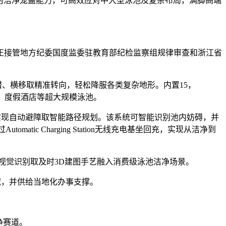
0㎡的洁净笼盖能力，可高效应对中大型泳池及复杂布局，满脚高端
接管地方纪委国度监委驻教育部纪检监察组规律审查和浙江省
下潜、横移取精准转向，轻松降服各类复杂地形。内置15，
别墅、度假酒店等超大规模泳池。
撞，实现自动避障取智能路径规划。该系统可智能识别池内妨碍，并
c Charging Station无线充电基坐回充，实现从洁净到
、AI视觉识别取及时3D建图手艺融入消费级泳池洁净场景。
域，并供给当地化办事支撑。
净赛道。