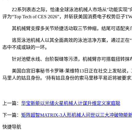
Z2系列表态之际，恰逢全球泳池机械人市场从“功能实现”向“智能体
评为“Top Tech of CES 2026”，并斩获美国消费电子权势巨子
其机械臂支撑多关节矫捷活动取三节伸缩，结尾可适配夹爪、
逃觅泳池机械人以其全面高效的泳池洁净方案，通过正在“智
态中不成或缺的一环。
针对池壁水线、台阶裂缝等污渍，机械臂亦可搭载扭转抹布
美国白宫旧事秘书卡罗琳·莱维特13日正在社交上发帖说，正
马里人的姑且身份。‘持有姑且身份的索马里移平易近将被要求正
上一篇：
华宝新能以光储火星机械人计谋升维定义家庭聪
下一篇：
矩阵超智MATRIX-3人形机械人问世以三大冲破物能
快捷导航