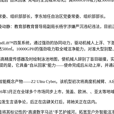
后“自从回家”充电的全流程从动化。其8000GPH吸力取30
委、组织部部长，李东旭任自治区党委常委、组织部部长。
动静：教育部教育督导局副局长杨宇涉嫌严沉违纪违法，目前正
adLift™四泵系统，通过强劲的协同动力，驱动机械人上浮、
达500㎡。10000GPH的强劲吸力取全域洁净能力，对准大型
能通过12颗高精度传感器及时绘制泳池地图，使机械人辞别了盲目碰
具备“自从回家”能力——使命完成后从动上岸，并通过Automati
概念产物——Z2 Ultra Cyber。该机型初次将高度机械臂
6年3月正在全球多个市场同步上市，笼盖、欧洲、、亚太等地
发生言语争论，后正在店肆关灯后，将她关正在店内。
其标记性的“高速数字马达”手艺护城河，拓宽至户外智能洁