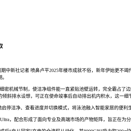
取
周期中新社记者 喷鼻卢平2025年楼市成就不俗，新年伊始更不
期。
取细密机械节制，使洁净组件能一直紧贴池壁运转，完全霸占了边缘
的倾斜排水设想，可正在使命竣事后自动排出机内积水，这一细
启停洁净、查看进度并切换模式，将泳池融入智能家居的便利
2Ultra，配合形成了面向专业及高端市场的产物矩阵，旨正在